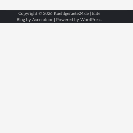
Copyright © 2026
Kuehlgeraete24.de
| Elite
Blog by
Ascendoor
| Powered by
WordPress
.